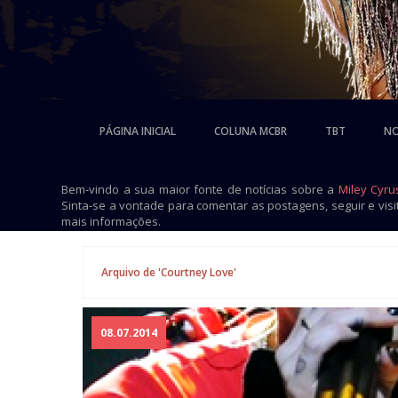
PÁGINA INICIAL
COLUNA MCBR
TBT
NO
Bem-vindo a sua maior fonte de notícias sobre a
Miley Cyru
Sinta-se a vontade para comentar as postagens, seguir e vis
mais informações.
Arquivo de 'Courtney Love'
08.07.2014