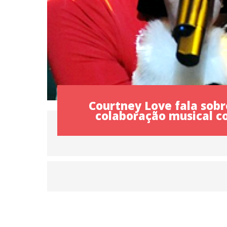
Courtney Love fala sobr
colaboração musical c