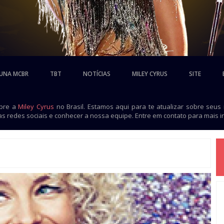
UNA MCBR
TBT
NOTÍCIAS
MILEY CYRUS
SITE
obre a
Miley Cyrus
no Brasil. Estamos aqui para te atualizar sobre seus
as redes sociais e conhecer a nossa equipe. Entre em contato para mais 