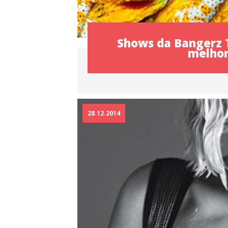
Shows da Bangerz To
melhor
28.12.2014