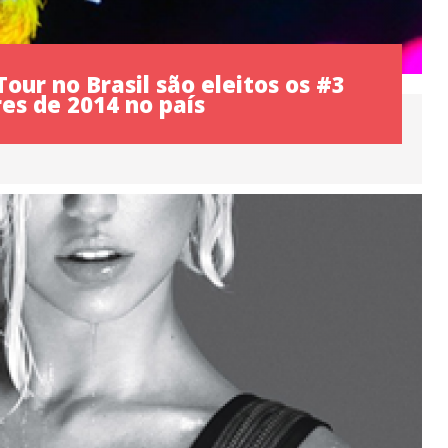
ur no Brasil são eleitos os #3
es de 2014 no país