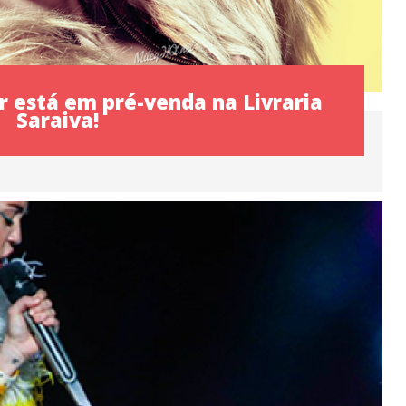
 está em pré-venda na Livraria
Saraiva!