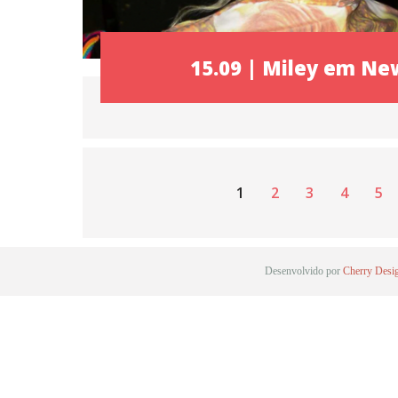
15.09 | Miley em Ne
1
2
3
4
5
Desenvolvido por
Cherry Desi