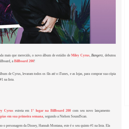
ada mais que merecido, o novo álbum de estúdio de
Miley Cyrus
,
Bangerz
, debutou
illboard, a
Billboard 200
!
álbum de Cyrus, levaram todos os fãs até o iTunes, e as lojas, para comprar sua cópia
1 na lista.
ey Cyrus
estreia em
1° lugar na Billboard 200
com seu novo lançamento
ópias em sua primeira semana
, segundo a Nielsen SoundScan.
o o personagem da Disney, Hannah Montana, este é o seu quinto #1 na lista. Ela