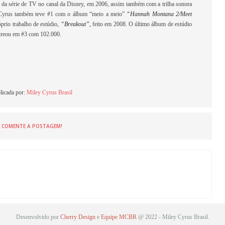
ora da série de TV no canal da Disney, em 2006, assim também com a trilha sonora
 Cyrus também teve #1 com o álbum “meio a meio”
“Hannah Montana 2/Meet
óprio trabalho de estúdio,
“Breakout”,
feito em 2008. O último álbum de estúdio
streou em #3 com 102.000.
licada por:
Miley Cyrus Brasil
COMENTE A POSTAGEM!
Desenvolvido por
Cherry Design
e
Equipe MCBR
@ 2022 - Miley Cyrus Brasil.