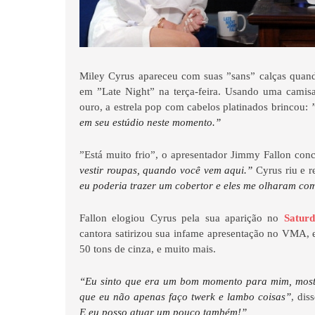
Miley Cyrus apareceu com suas ”sans” calças quan
em ”Late Night” na terça-feira. Usando uma camisa
ouro, a estrela pop com cabelos platinados brincou:
em seu estúdio neste momento.”
”Está muito frio”, o apresentador Jimmy Fallon con
vestir roupas, quando você vem aqui.”
Cyrus riu e r
eu poderia trazer um cobertor e eles me olharam com
Fallon elogiou Cyrus pela sua aparição no
Saturd
cantora satirizou sua infame apresentação no VMA, 
50 tons de cinza, e muito mais.
“Eu sinto que era um bom momento para mim, mostr
que eu não apenas faço twerk e lambo coisas”
, dis
E eu posso atuar um pouco também!”