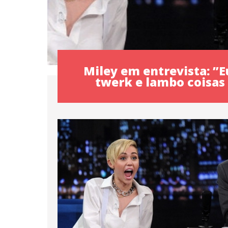
Miley em entrevista: ”E
twerk e lambo coisas