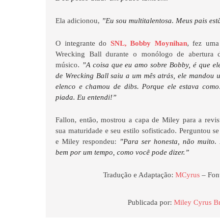
Ela adicionou,
”Eu sou multitalentosa. Meus pais est
O integrante do
SNL, Bobby Moynihan
, fez uma
Wrecking Ball durante o monólogo de abertura d
músico.
”A coisa que eu amo sobre Bobby, é que el
de Wrecking Ball saiu a um mês atrás, ele mandou
elenco e chamou de dibs. Porque ele estava como
piada. Eu entendi!”
Fallon, então, mostrou a capa de Miley para a revi
sua maturidade e seu estilo sofisticado. Perguntou se
e Miley respondeu:
”Para ser honesta, não muito. 
bem por um tempo, como você pode dizer.”
Tradução e Adaptação:
MCyrus
– Fon
Publicada por:
Miley Cyrus Br