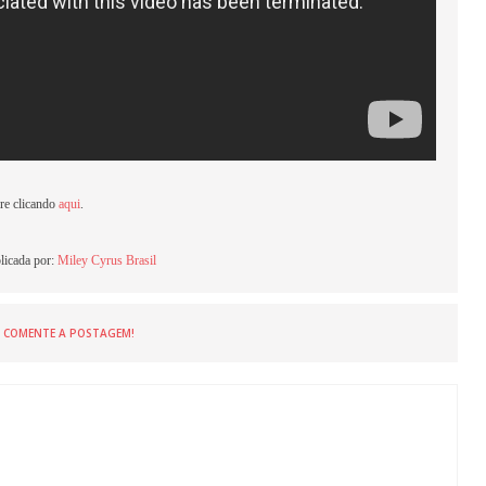
ere clicando
aqui
.
licada por:
Miley Cyrus Brasil
COMENTE A POSTAGEM!