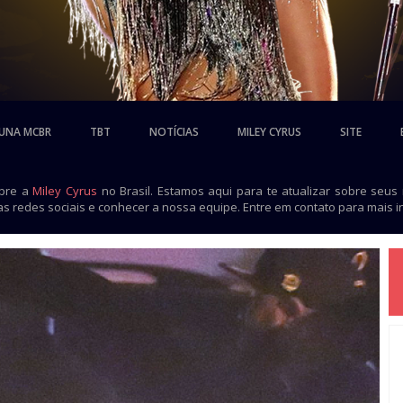
UNA MCBR
TBT
NOTÍCIAS
MILEY CYRUS
SITE
obre a
Miley Cyrus
no Brasil. Estamos aqui para te atualizar sobre seus
as redes sociais e conhecer a nossa equipe. Entre em contato para mais 