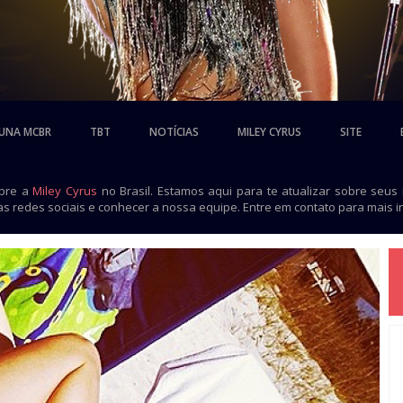
UNA MCBR
TBT
NOTÍCIAS
MILEY CYRUS
SITE
obre a
Miley Cyrus
no Brasil. Estamos aqui para te atualizar sobre seus
as redes sociais e conhecer a nossa equipe. Entre em contato para mais 