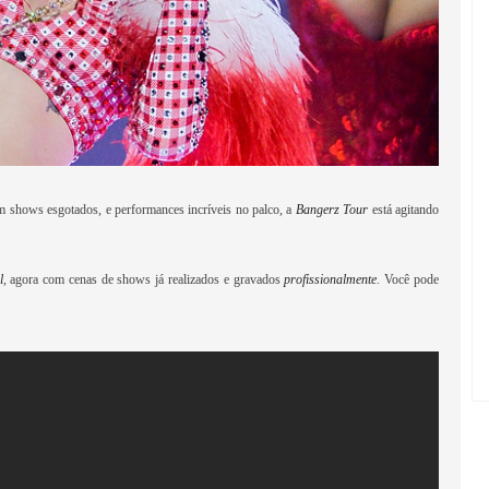
m shows esgotados, e performances incríveis no palco, a
Bangerz Tour
está agitando
l
, agora com cenas de shows já realizados e gravados
profissionalmente
. Você pode