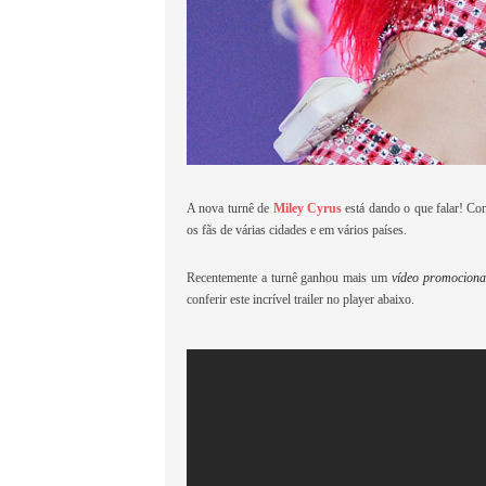
A nova turnê de
Miley Cyrus
está dando o que falar! Co
os fãs de várias cidades e em vários países.
Recentemente a turnê ganhou mais um
vídeo promociona
conferir este incrível trailer no player abaixo.