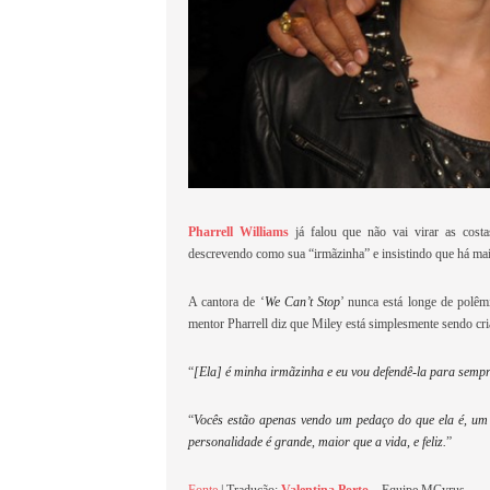
Pharrell Williams
já falou que não vai virar as costa
descrevendo como sua “irmãzinha” e insistindo que há mai
A cantora de ‘
We Can’t Stop
’ nunca está longe de polêm
mentor Pharrell diz que Miley está simplesmente sendo cri
“
[Ela] é minha irmãzinha e eu vou defendê-la para semp
“
Vocês estão apenas vendo um pedaço do que ela é, um
personalidade é grande, maior que a vida, e feliz.
”
Fonte
| Tradução:
Valentina Porto
– Equipe MCyrus