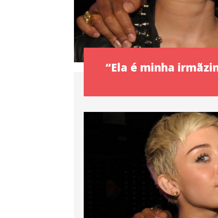
“Ela é minha irmãzin