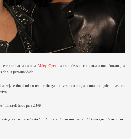
s e contrariar a cantora
Miley Cyrus
apesar de seu comportamento chocante, a
s de sua personalidade.
ica, seja estimulando o uso de drogas ou vestindo roupas curtas no palco, mas seu
ativa.
re
,” Pharrell falou para
Z100
 pedaço de sua criatividade. Ela não está em uma caixa. O tema que abrange sua