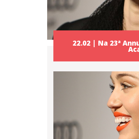
22.02 | Na 23ª Ann
Ac