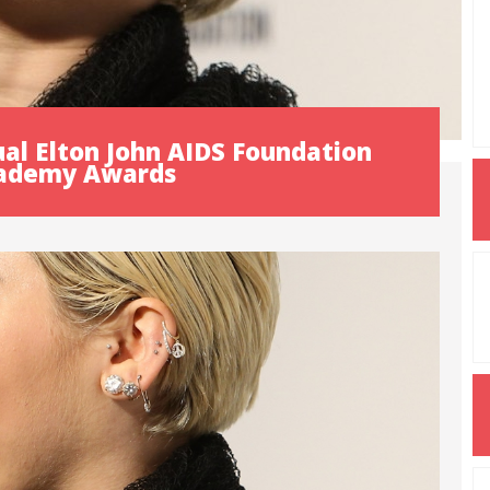
ual Elton John AIDS Foundation
ademy Awards