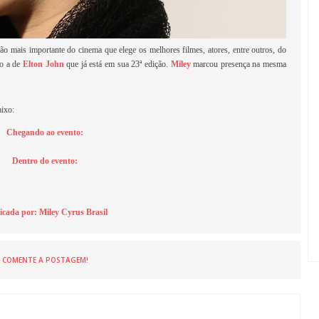
ção mais importante do cinema que elege os melhores filmes, atores, entre outros, do
lo a de
Elton John
que já está em sua 23ª edição.
Miley
marcou presença na mesma
aixo:
Chegando ao evento:
Dentro do evento:
icada por:
Miley Cyrus Brasil
COMENTE A POSTAGEM!