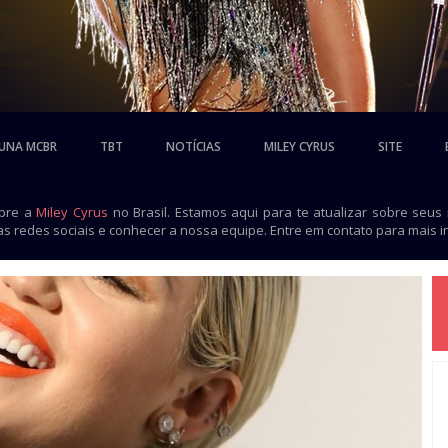
UNA MCBR
TBT
NOTÍCIAS
MILEY CYRUS
SITE
obre a
Miley Cyrus
no Brasil. Estamos aqui para te atualizar sobre seus
as redes sociais e conhecer a nossa equipe. Entre em contato para mais 