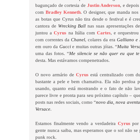
bagunçado de cortesia de
Justin Anderson
, e depois
com
Bradley Kenneth
. O designer, que manda nos 
as botas que Cyrus não tira desde o festival e é cred
cantora de
Wrecking Ball
nas suas apresentações des
juntou a
Cyrus
na Itália com
Cartes
, e orquestro
com correntes da
Chanel
, colares da era
Galliano e 
em ouro da
Gucci
e muitas outras jóias. “
Muita Vers
uma das fotos. “
Me silencie se não quer eu que t
desta. Mas estávamos compenetrados.
O novo armário de
Cyrus
está centralizado com d
bastante a pele e bem chamativa. Ela não perdoa p
usando, quanto está mostrando e o fato de não lav
parece livre e pronta para seu próximo capítulo – qu
posts nas redes sociais, como “
novo dia, nova avent
Versace
.
Estamos finalmente vendo a verdadeira
Cyrus
por
gente nunca saiba, mas esperamos que o sol não se 
punk rock.