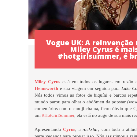
Vogue UK: A reinvenção 
Miley Cyrus é mai
#hotgirlsummer, é br
Miley Cyrus
está em todos os lugares em razão 
Hemsworth
e sua viagem em seguida para
Lake C
Nós todos vimos as fotos de biquíni e barcos rep
mundo parou para olhar o abdômen da popstar (wow)
comentários com o emoji chama, ficou óbvio que Cy
um
#HotGirlSummer
, ela está no auge de sua mais r
Apresentando
Cyrus
, a
rockstar
, com toda a atitu
parte vegano) para provar isso. Nós assistimos a ra