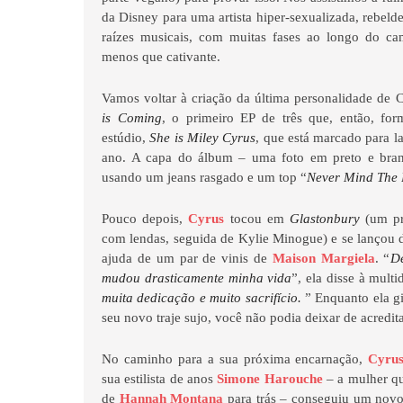
da Disney para uma artista hiper-sexualizada, rebelde
raízes musicais, com muitas fases ao longo do c
menos que cativante.
Vamos voltar à criação da última personalidade de
is Coming
, o primeiro EP de três que, então, fo
estúdio,
She is Miley Cyrus
, que está marcado para l
ano. A capa do álbum – uma foto em preto e bran
usando um jeans rasgado e um top “
Never Mind The 
Pouco depois,
Cyrus
tocou em
Glastonbury
(um pr
com lendas, seguida de Kylie Minogue) e se lançou 
ajuda de um par de vinis de
Maison Margiela
. “
De
mudou drasticamente minha vida
”, ela disse à multi
muita dedicação e muito sacrifício.
” Enquanto ela g
seu novo traje sujo, você não podia deixar de acredita
No caminho para a sua próxima encarnação,
Cyru
sua estilista de anos
Simone Harouche
– a mulher qu
de
Hannah Montana
para trás – conseguiu um novo 