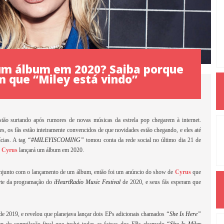
 um álbum em 2020? Saiba porque
m que “Miley está vindo”
tão surtando após rumores de novas músicas da estrela pop chegarem à internet.
s, os fãs estão inteiramente convencidos de que novidades estão chegando, e eles até
ícias. A tag
“#MILEYISCOMING”
tomou conta da rede social no último dia 21 de
y Cyrus
lançará um álbum em 2020.
onjunto com o lançamento de um álbum, então foi um anúncio do show de
Cyrus
que
rte da programação do
iHeartRadio Music Festival
de 2020, e seus fãs esperam que
de 2019, e revelou que planejava lançar dois EPs adicionais chamados
“She Is Here”