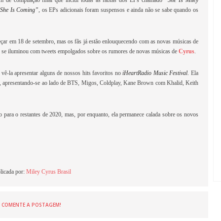
 de compilação final que inclui todas as faixas dos EPs chamado
“She Is Miley
She Is Coming”
, os EPs adicionais foram suspensos e ainda não se sabe quando os
çar em 18 de setembro, mas os fãs já estão enlouquecendo com as novas músicas de
te se iluminou com tweets empolgados sobre os rumores de novas músicas de
Cyrus
.
ê-la apresentar alguns de nossos hits favoritos no
iHeartRadio Music Festival
. Ela
, apresentando-se ao lado de BTS, Migos, Coldplay, Kane Brown com Khalid, Keith
 para o restantes de 2020, mas, por enquanto, ela permanece calada sobre os novos
licada por:
Miley Cyrus Brasil
COMENTE A POSTAGEM!