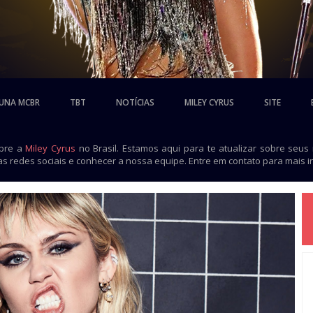
UNA MCBR
TBT
NOTÍCIAS
MILEY CYRUS
SITE
obre a
Miley Cyrus
no Brasil. Estamos aqui para te atualizar sobre seus
as redes sociais e conhecer a nossa equipe. Entre em contato para mais 