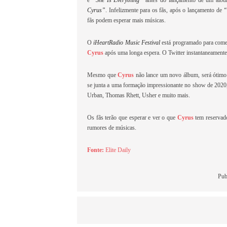
e
“She Is Everything”
antes do lançamento de um álbum
Cyrus”
. Infelizmente para os fãs, após o lançamento de
“
fãs podem esperar mais músicas.
O
iHeartRadio Music Festival
está programado para come
Cyrus
após uma longa espera. O Twitter instantaneamen
Mesmo que
Cyrus
não lance um novo álbum, será ótimo v
se junta a uma formação impressionante no show de 2020
Urban, Thomas Rhett, Usher e muito mais.
Os fãs terão que esperar e ver o que
Cyrus
tem reservado
rumores de músicas.
Fonte:
Elite Daily
Pub