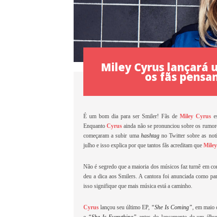
Miley Cyrus lançará
os fãs pensa
É um bom dia para ser Smiler! Fãs de
Miley Cyrus
es
Enquanto
Cyrus
ainda não se pronunciou sobre os rumore
começaram a subir uma
hashtag
no Twitter sobre as not
julho e isso explica por que tantos fãs acreditam que
Mile
Não é segredo que a maioria dos músicos faz turnê em c
deu a dica aos Smilers. A cantora foi anunciada como pa
isso signifique que mais música está a caminho.
Cyrus
lançou seu último EP,
“She Is Coming”
, em maio 