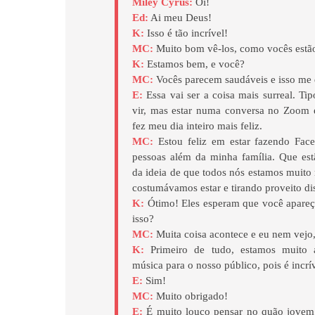
Miley Cyrus:
Oi!
Ed:
Ai meu Deus!
K:
Isso é tão incrível!
MC:
Muito bom vê-los, como vocês estã
K:
Estamos bem, e você?
MC:
Vocês parecem saudáveis e isso me d
E:
Essa vai ser a coisa mais surreal. Tip
vir, mas estar numa conversa no Zoom 
fez meu dia inteiro mais feliz.
MC:
Estou feliz em estar fazendo Fa
pessoas além da minha família. Que es
da ideia de que todos nós estamos muito
costumávamos estar e tirando proveito di
K:
Ótimo! Eles esperam que você apareç
isso?
MC:
Muita coisa acontece e eu nem vejo
K:
Primeiro de tudo, estamos muito 
música para o nosso público, pois é incrív
E:
Sim!
MC:
Muito obrigado!
E:
É muito louco pensar no quão jovem