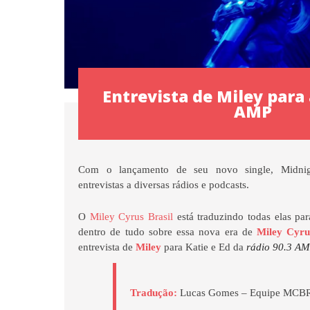
Entrevista de Miley para 
AMP
Com o lançamento de seu novo single, Midni
entrevistas a diversas rádios e podcasts.
O
Miley Cyrus Brasil
está traduzindo todas elas pa
dentro de tudo sobre essa nova era de
Miley Cyru
entrevista de
Miley
para Katie e Ed da
rádio 90.3 A
Tradução:
Lucas Gomes – Equipe MCB