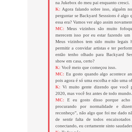
na Jukebox do meu pai enquanto cresci.
K:
Agora falando sobre isso, alguém no
perguntar se Backyard Sesssions é algo 
essa era? Vamos ver algo assim novamen
MC:
Meus vizinhos são muito fofoqu
merecem isso por eu estar fazendo um 
Meus vizinhos tem sido muito legais 
permitir a convidar artistas e ter perfo
então tenho olhado para Backyard Ses
show em casa, certo?
K:
Você meio que começou isso.
MC:
Eu gosto quando algo acontece ant
pois agora é só uma escolha e não uma o
K:
Vi muito gente dizendo que você p
2020, mas você
fez antes de todo mundo
MC:
E eu gosto disso porque acho 
procurando por normalidade e dize
reconheço”, não algo que foi me dado nã
de sentir falta de todos encaixotado
conectando, eu certamente sinto saudade