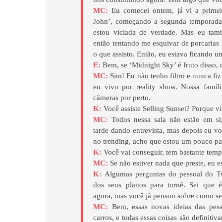
MC:
Eu comecei ontem, já vi a primei
John’, começando a segunda temporada 
estou viciada de verdade. Mas eu tamb
então tentando me esquivar de porcarias
o que assisto. Então, eu estava ficando u
E:
Bem, se ‘Midnight Sky’ é fruto disso, 
MC:
Sim! Eu não tenho filtro e nunca fiz 
eu vivo por reality show. Nossa famíl
câmeras por perto.
K:
Você assiste Selling Sunset? Porque vi
MC:
Todos nessa sala não estão em si,
tarde dando entrevista, mas depois eu v
no trending, acho que estou um pouco par
K:
Você vai conseguir, tem bastante temp
MC:
Se não estiver nada que preste, eu e
K:
Algumas perguntas do pessoal do Tw
dos seus planos para turnê. Sei que é
agora, mas você já pensou sobre como se
MC:
Bem, essas novas ideias das pess
carros, e todas essas coisas são definiti