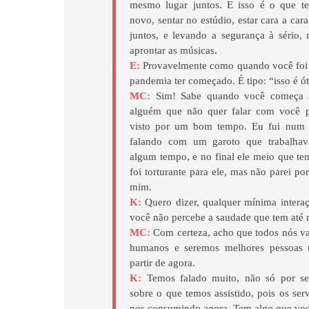
mesmo lugar juntos. E isso é o que te
novo, sentar no estúdio, estar cara a c
juntos, e levando a segurança à sério
aprontar as músicas.
E:
Provavelmente como quando você foi 
pandemia ter começado. É tipo: “isso é ó
MC:
Sim! Sabe quando você começa a
alguém que não quer falar com você p
visto por um bom tempo. Eu fui num r
falando com um garoto que trabalha
algum tempo, e no final ele meio que ten
foi torturante para ele, mas não parei p
mim.
K:
Quero dizer, qualquer mínima interaçã
você não percebe a saudade que tem até 
MC:
Com certeza, acho que todos nós va
humanos e seremos melhores pessoas 
partir de agora.
K:
Temos falado muito, não só por s
sobre o que temos assistido, pois os ser
nos consumindo agora. Tem algo que você