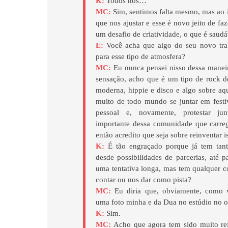
K:
Todos nós…
MC:
Sim, sentimos falta mesmo, mas ao 
que nos ajustar e esse é novo jeito de faz
um desafio de criatividade, o que é saudá
E:
Você acha que algo do seu novo trab
para esse tipo de atmosfera?
MC:
Eu nunca pensei nisso dessa maneir
sensação, acho que é um tipo de rock 
moderna, hippie e disco e algo sobre aq
muito de todo mundo se juntar em festiv
pessoal e, novamente, protestar ju
importante dessa comunidade que carre
então acredito que seja sobre reinventar i
K:
É tão engraçado porque já tem tan
desde possibilidades de parcerias, até pa
uma tentativa longa, mas tem qualquer c
contar ou nos dar como pista?
MC:
Eu diria que, obviamente, como v
uma foto minha e da Dua no estúdio no o
K:
Sim.
MC:
Acho que agora tem sido muito ref