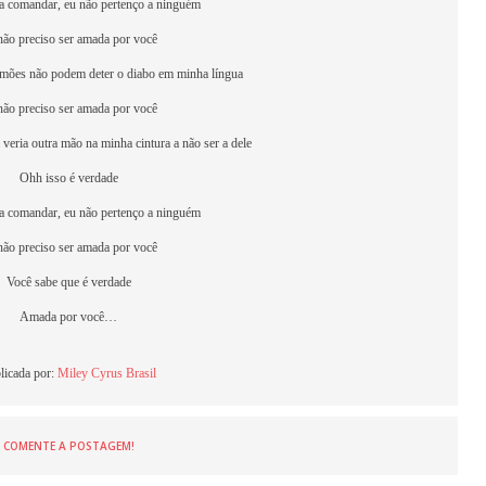
ra comandar, eu não pertenço a ninguém
não preciso ser amada por você
mões não podem deter o diabo em minha língua
não preciso ser amada por você
veria outra mão na minha cintura a não ser a dele
Ohh isso é verdade
ra comandar, eu não pertenço a ninguém
não preciso ser amada por você
Você sabe que é verdade
Amada por você…
licada por:
Miley Cyrus Brasil
COMENTE A POSTAGEM!