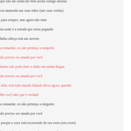
 que não me sentia tão bem assim comigo mesma
sei amarrada nas suas mãos (nas suas cordas)
a para sempre, mas agora não mais
ia-noite é a estrada que estou pegando
inha cabeça está nas nuvens
ra comandar, eu não pertenço a ninguém
não preciso ser amada por você
mões não pode deter o diabo em minha língua
não preciso ser amada por você
 dela, está todo mundo falando disso agora, querido
hh você sabe que é verdade
ra comandar, eu não pertenço a ninguém
não preciso ser amada por você
 porque o suor está escorrendo de seu rosto (seu rosto)