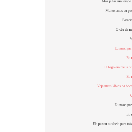
Mas já faz um tempo
Muitos anos eu pas
Pareci
O céu da me
M
Eu nasci pa
Eu 
O fogo em meus pul
Eu 
Veja meus lábios na boca
O
Eu nasci pa
Eu 
Ela puxou o cabelo para trás