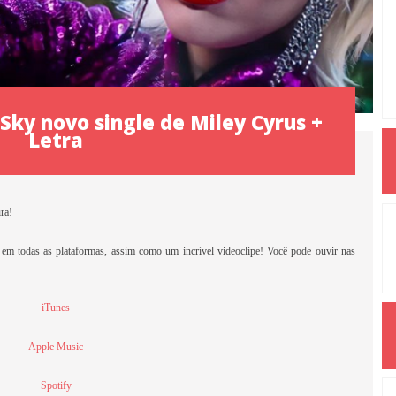
Sky novo single de Miley Cyrus +
Letra
ira!
l em todas as plataformas, assim como um incrível videoclipe! Você pode ouvir nas
iTunes
Apple Music
Spotify