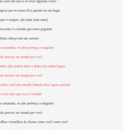
ão serei tão má se eu errar algumas vezes”
agora que eu nunca fico parada em um lugar
mpre e sempre, não mais (não mais)
ia-noite é a estrada que estou pegando
inha cabeça está nas nuvens
ra comandar, eu não pertenço a ninguém
não preciso ser amada por você
mões não podem deter o diabo em minha língua
não preciso ser amada por você
 dela, está todo mundo falando disso agora querido
 você sabe que isso é verdade
ra comandar, eu não pertenço a ninguém
não preciso ser amada por você
olhos vermelhos de chorar como você como você