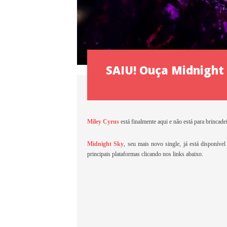
SAIU! Ouça Midnight 
Miley Cyrus
está finalmente aqui e não está para brincade
Midnight Sky
, seu mais novo single, já está disponíve
principais plataformas clicando nos links abaixo.