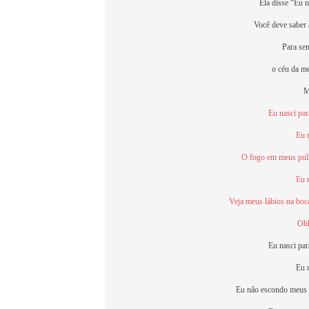
Ela disse “Eu n
Você deve saber 
Para se
o céu da me
M
Eu nasci pa
Eu 
O fogo em meus pul
Eu 
Veja meus lábios na boca
Ohh
Eu nasci pa
Eu 
Eu não escondo meus 