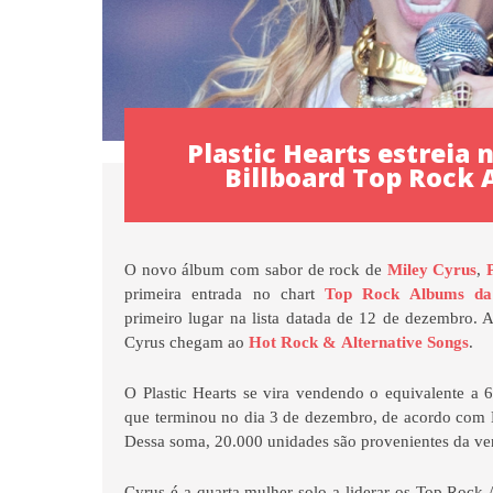
Plastic Hearts estreia 
Billboard Top Rock
O novo álbum com sabor de rock de
Miley Cyrus
,
primeira entrada no chart
Top Rock Albums da 
primeiro lugar na lista datada de 12 de dezembro. 
Cyrus chegam ao
Hot Rock
&
Alternative Songs
.
O Plastic Hearts se vira vendendo o equivalente a
que terminou no dia 3 de dezembro, de acordo com 
Dessa soma, 20.000 unidades são provenientes da ven
Cyrus é a quarta mulher solo a liderar os Top Roc