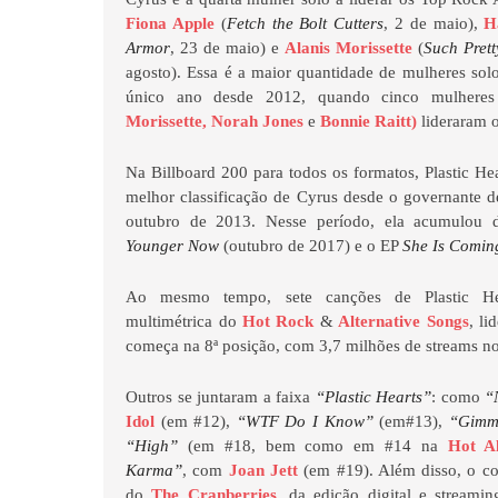
Fiona Apple
(
Fetch the Bolt Cutters
, 2 de maio),
H
Armor
, 23 de maio) e
Alanis Morissette
(
Such Prett
agosto). Essa é a maior quantidade de mulheres so
único ano desde 2012, quando cinco mulhere
Morissette, Norah Jones
e
Bonnie Raitt)
lideraram o
Na Billboard 200 para todos os formatos, Plastic Hea
melhor classificação de Cyrus desde o governante
outubro de 2013. Nesse período, ela acumulou 
Younger Now
(outubro de 2017) e o EP
She Is Comin
Ao mesmo tempo, sete canções de Plastic He
multimétrica do
Hot Rock
&
Alternative Songs
, li
começa na 8ª posição, com 3,7 milhões de streams 
Outros se juntaram a faixa
“Plastic Hearts”
: como
“N
Idol
(em #12),
“WTF Do I Know”
(em#13),
“Gimm
“High”
(em #18, bem como em #14 na
Hot Al
Karma”
, com
Joan Jett
(em #19). Além disso, o c
do
The Cranberries
, da edição digital e streami