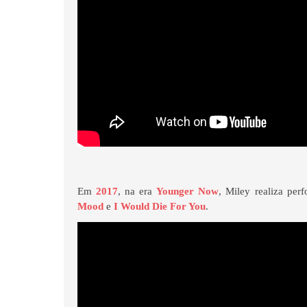
Em
2017
, na era
Younger Now
, Miley realiza pe
Mood
e
I Would Die For You
.