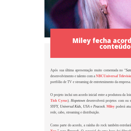
Miley fecha acord
conteúdo
Após sua última apresentação muito comentada no “
Sat
desenvolvimento e talento com a
NBCUniversal Televisi
portfólio de TV e streaming de entretenimento da empresa.
O projeto inclui um acordo inicial entre a produtora da lo
Tish Cyrus
).
Hopetown
desenvolverá projetos com ou s
SYFY, Universal Kids, USA
e
Peacock
.
Miley
poderá atu
rede, cabo, streaming e distribuição.
Como parte do acordo, a raínha do rock também estrelará