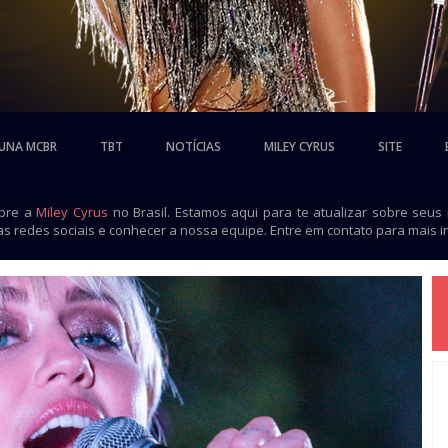
UNA MCBR
TBT
NOTÍCIAS
MILEY CYRUS
SITE
obre a
Miley Cyrus
no Brasil. Estamos aqui para te atualizar sobre seus
as redes sociais e conhecer a nossa equipe. Entre em contato para mais 