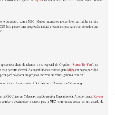
ado em
Nashville
e apresenta
Cyrus
cantando seus sucessos e claro, reinterpretando
ível e duradouro com a NBC! Muitos momentos memoráveis em minha carreira
U! Isso parece uma progressão natural e estou ansiosa para criar conteúdo que
!”
uperestrela cheia de talentos e seu especial do Orgulho, ‘
Stand By You
‘, no
 a essa parceria incrível. As possibilidades criativas para
Miley
em nosso portfólio
sperar para colaborar em projetos incríveis em vários gêneros com ela.”
teúdo de Entretenimento da
NBCUniversal
Television and Streaming
.
com a
NBCUniversal Television
and
Streaming Entertainment
. Anteriormente,
Rovner
 estrelar e desenvolver o sitcom para a
NBC
, entre outras coisas em um acordo de