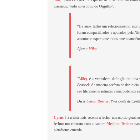
You
,” para
Peacock
. O especial de uma hora foi film
clássicos, “tudo no espírito do Orgulho”.
“Há anos tenho um relacionamento incr
foram compartilhados e apoiados pela NBC
amamos e espero que todos amem também
Afirma
Miley
.
“
Miley
é a verdadeira definição de uma s
Peacock
, é a maneira perfeita de dar início
são literalmente infinitas e mal podemos e
Disse
Susan Rovner
, Presidente de Con
Cyrus
é a artista mais recente a fechar um acordo geral 
fechou um contrato com a cantora
Meghan Trainor
para
plataforma cruzada.