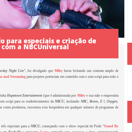
o para especiais e criação de
 com a NBCUniversal
urday Night Live
“, foi divulgado que
Miley
havia fechando um contrato amplo de
on and Streaming
para projetos potenciais em conteúdo com e sem script para todo o
irinha
Hopetown Entertainment
(que é administrada por
Miley
e sua mãe e empresária
em script para os estabelecimentos da
NBCU
, incluindo
NBC, Bravo, E !, Oxygen,
ar como produtora, executora e/ou hospedeira em qualquer número de programas de
 três especiais para a
NBCU
, começando com o show especial do Pride “
Stand By