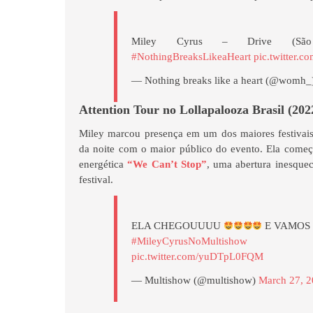
Miley Cyrus – Drive (São 
#NothingBreaksLikeaHeart
pic.twitter
— Nothing breaks like a heart (@womh
Attention Tour no Lollapalooza Brasil (202
Miley marcou presença em um dos maiores festivais
da noite com o maior público do evento. Ela come
energética
“We Can’t Stop”
, uma abertura inesquec
festival.
ELA CHEGOUUUU
E VAMOS 
#MileyCyrusNoMultishow
pic.twitter.com/yuDTpL0FQM
— Multishow (@multishow)
March 27, 