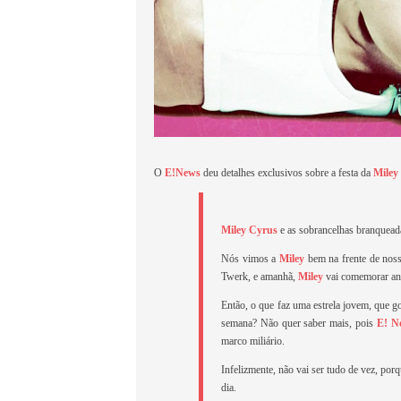
O
E!News
deu detalhes exclusivos sobre a festa da
Miley
Miley Cyrus
e as sobrancelhas branqueada
Nós vimos a
Miley
bem na frente de noss
Twerk, e amanhã,
Miley
vai comemorar ani
Então, o que faz uma estrela jovem, que go
semana? Não quer saber mais, pois
E! N
marco miliário.
Infelizmente, não vai ser tudo de vez, p
dia.