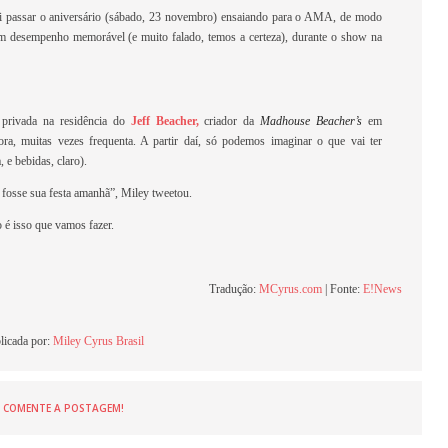
 passar o aniversário (sábado, 23 novembro) ensaiando para o AMA, de modo
um desempenho memorável (e muito falado, temos a certeza), durante o show na
 privada na residência do
Jeff Beacher,
criador da
Madhouse Beacher’s
em
ra, muitas vezes frequenta. A partir daí, só podemos imaginar o que vai ter
 e bebidas, claro).
 fosse sua festa amanhã”, Miley tweetou.
o é isso que vamos fazer.
Tradução:
MCyrus.com
| Fonte:
E!News
licada por:
Miley Cyrus Brasil
COMENTE A POSTAGEM!