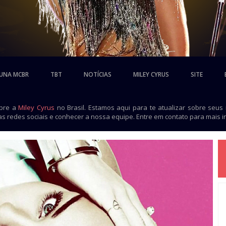
UNA MCBR
TBT
NOTÍCIAS
MILEY CYRUS
SITE
obre a
Miley Cyrus
no Brasil. Estamos aqui para te atualizar sobre seus
as redes sociais e conhecer a nossa equipe. Entre em contato para mais 