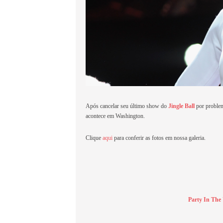
Após cancelar seu último show do
Jingle Ball
por problem
acontece em Washington.
Clique
aqui
para conferir as fotos em nossa galeria.
Party In The