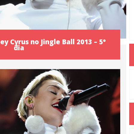
y Cyrus no Jingle Ball 2013 – 5°
dia