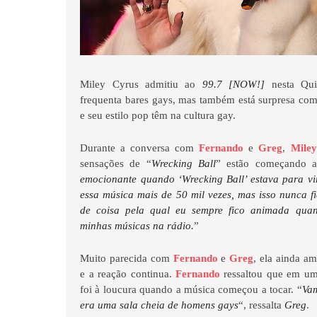
Miley Cyrus admitiu ao
99.7 [NOW!]
nesta Qui
frequenta bares gays, mas também está surpresa co
e seu estilo pop têm na cultura gay.
Durante a conversa com
Fernando
e
Greg
,
Miley
sensações de “
Wrecking Ball
” estão começando a
emocionante quando ‘Wrecking Ball’ estava para vi
essa música mais de 50 mil vezes, mas isso nunca fi
de coisa pela qual eu sempre fico animada qua
minhas músicas na rádio.
”
Muito parecida com
Fernando
e
Greg
, ela ainda am
e a reação continua.
Fernando
ressaltou que em uma
foi à loucura quando a música começou a tocar. “
Va
era uma sala cheia de homens gays
“, ressalta
Greg
.