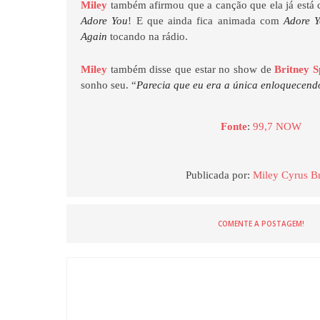
Miley
também afirmou que a canção que ela já está c
Adore You
! E que ainda fica animada com
Adore 
Again
tocando na rádio.
Miley
também disse que estar no show de
Britney S
sonho seu. “
Parecia que eu era a única enloquecendo
Fonte
:
99,7 NOW
Publicada por:
Miley Cyrus Br
COMENTE A POSTAGEM!