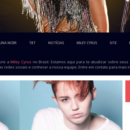
UNA MCBR
TBT
NOTÍCIAS
MILEY CYRUS
SITE
obre a
Miley Cyrus
no Brasil. Estamos aqui para te atualizar sobre seus
as redes sociais e conhecer a nossa equipe. Entre em contato para mais 