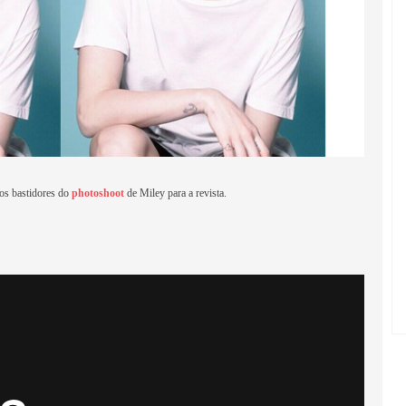
dos bastidores do
photoshoot
de Miley para a revista.