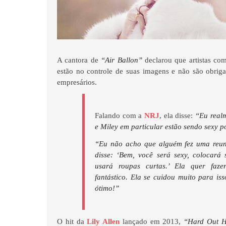
A cantora de
“Air Ballon”
declarou que artistas co
estão no controle de suas imagens e não são obrig
empresários.
Falando com a
NRJ
, ela disse:
“Eu real
e Miley em particular estão sendo sexy p
“Eu não acho que alguém fez uma reun
disse: ‘Bem, você será sexy, colocará
usará roupas curtas.’ Ela quer faz
fantástico. Ela se cuidou muito para iss
ótimo!”
O hit da
Lily Allen
lançado em 2013,
“Hard Out H