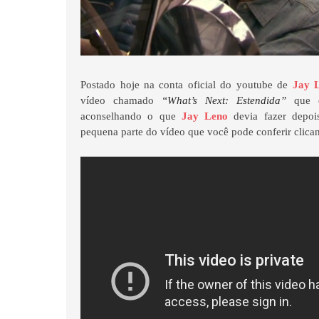
Postado hoje na conta oficial do youtube de
Jay 
vídeo chamado
“What’s Next: Estendida”
que c
aconselhando o que
Jay Leno
devia fazer depoi
pequena parte do vídeo que você pode conferir clica