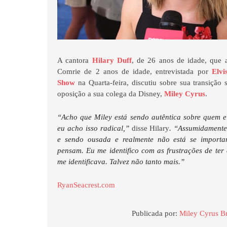
A cantora
Hilary Duff
, de 26 anos de idade, que
Comrie de 2 anos de idade, entrevistada por
Elvi
Show
na Quarta-feira, discutiu sobre sua transição s
oposição a sua colega da Disney,
Miley Cyrus
.
“Acho que Miley está sendo autêntica sobre quem el
eu acho isso radical,”
disse Hilary
. “Assumidamente,
e sendo ousada e realmente não está se import
pensam. Eu me identifico com as frustrações de te
me identificava. Talvez não tanto mais.”
RyanSeacrest.com
Publicada por:
Miley Cyrus Br