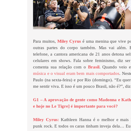
Para muitos,
Miley Cyrus
é uma menina que vive po
outras partes do corpo também. Mas vai além. 
telefone, a cantora americana de 21 anos detona se
celulares em shows. Fala sobre feminismo, diz s
comenta sua relação com o
Brasil
. Quando veio 
música e o visual eram bem mais comportados
. Nest
Paulo (na sexta-feira) e por Rio (domingo). “Eu quer
me sentir viva. E isso é um pouco Brasil, não é?”, diz
G1 – A aprovação de gente como Madonna e Kathle
e hoje no Le Tigre] é importante para você?
Miley Cyrus:
Kathleen Hanna é o melhor e mais l
punk rock. E todos os caras tinham inveja dela… Eu