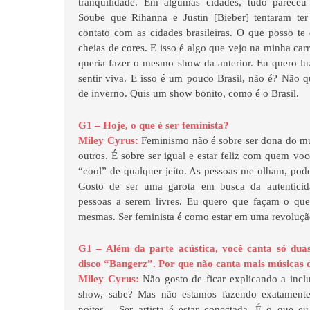
tranquilidade. Em algumas cidades, tudo pareceu
Soube que Rihanna e Justin [Bieber] tentaram te
contato com as cidades brasileiras. O que posso te
cheias de cores. E isso é algo que vejo na minha ca
queria fazer o mesmo show da anterior. Eu quero lu
sentir viva. E isso é um pouco Brasil, não é? Não q
de inverno. Quis um show bonito, como é o Brasil.
G1 – Hoje, o que é ser feminista?
Miley Cyrus:
Feminismo não é sobre ser dona do m
outros. É sobre ser igual e estar feliz com quem voc
“cool” de qualquer jeito. As pessoas me olham, po
Gosto de ser uma garota em busca da autenticida
pessoas a serem livres. Eu quero que façam o que
mesmas. Ser feminista é como estar em uma revoluçã
G1 – Além da parte acústica, você canta só dua
disco “Bangerz”. Por que não canta mais músicas d
Miley Cyrus:
Não gosto de ficar explicando a inc
show, sabe? Mas não estamos fazendo exatament
noites… Ser artista é estar conectada. É o que eu