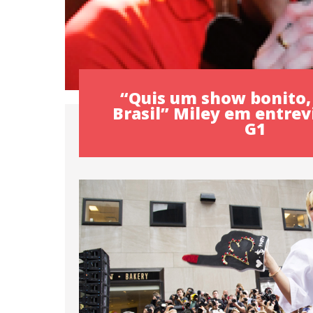
“Quis um show bonito,
Brasil” Miley em entrev
G1