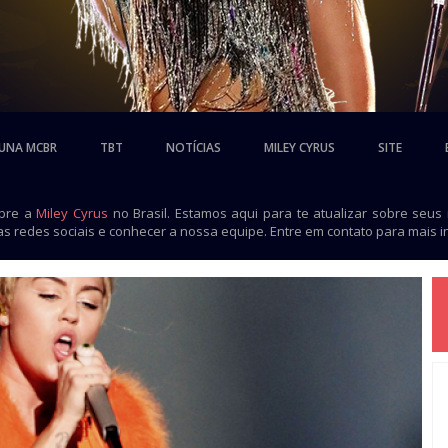
UNA MCBR
TBT
NOTÍCIAS
MILEY CYRUS
SITE
obre a
Miley Cyrus
no Brasil. Estamos aqui para te atualizar sobre seus
as redes sociais e conhecer a nossa equipe. Entre em contato para mais 