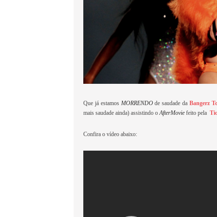
Que já estamos
MORRENDO
de saudade da
Bangerz To
mais saudade ainda) assistindo o
AfterMovie
feito pela
Ti
Confira o vídeo abaixo: