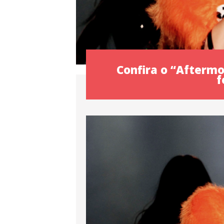
Confira o “Aftermo
f