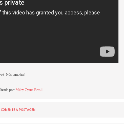
novo? Nós também!
licada por:
Miley Cyrus Brasil
COMENTE A POSTAGEM!