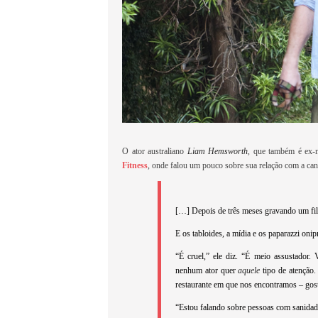
O ator australiano
Liam Hemsworth
, que também é ex-
Fitness
, onde falou um pouco sobre sua relação com a can
[…] Depois de três meses gravando um fil
E os tabloides, a mídia e os paparazzi oni
“É cruel,” ele diz. “É meio assustador.
nenhum ator quer
aquel
e
tipo de atenção
restaurante em que nos encontramos – gosta
“Estou falando sobre pessoas com sanidade