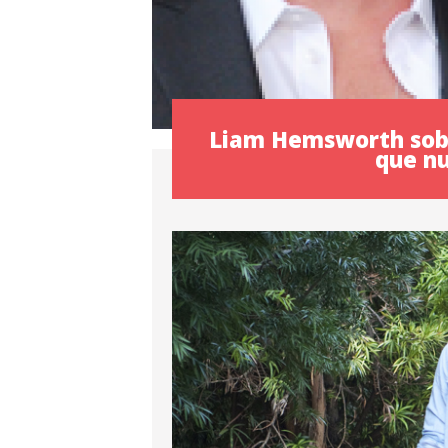
Liam Hemsworth sobr
que n