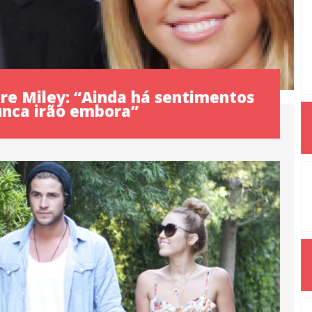
e Miley: “Ainda há sentimentos
unca irão embora”