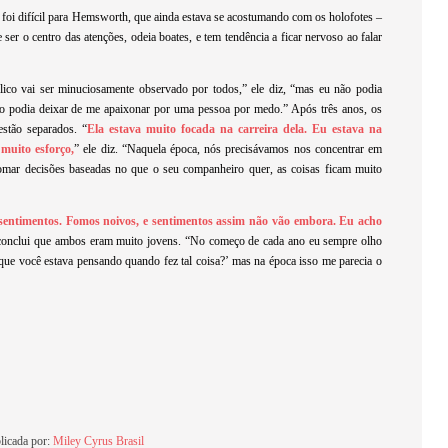
foi difícil para Hemsworth, que ainda estava se acostumando com os holofotes –
 ser o centro das atenções, odeia boates, e tem tendência a ficar nervoso ao falar
lico vai ser minuciosamente observado por todos,” ele diz, “mas eu não podia
ão podia deixar de me apaixonar por uma pessoa por medo.” Após três anos, os
estão separados. “
Ela estava muito focada na carreira dela. Eu estava na
muito esforço,
” ele diz. “Naquela época, nós precisávamos nos concentrar em
mar decisões baseadas no que o seu companheiro quer, as coisas ficam muito
sentimentos. Fomos noivos, e sentimentos assim não vão embora. Eu acho
conclui que ambos eram muito jovens. “No começo de cada ano eu sempre olho
que você estava pensando quando fez tal coisa?’ mas na época isso me parecia o
licada por:
Miley Cyrus Brasil