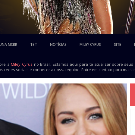
UNA MCBR
TBT
NOTÍCIAS
MILEY CYRUS
SITE
obre a
Miley Cyrus
no Brasil. Estamos aqui para te atualizar sobre seus
as redes sociais e conhecer a nossa equipe. Entre em contato para mais 