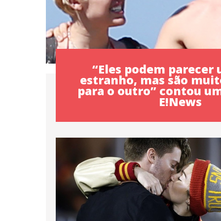
“Eles podem parecer 
estranho, mas são mui
para o outro” contou u
E!News