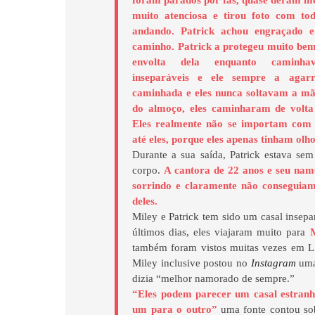
foram parados por fãs, quase deram me
muito atenciosa e tirou foto com tod
andando. Patrick achou engraçado e
caminho. Patrick a protegeu muito bem
envolta dela enquanto caminha
inseparáveis e ele sempre a agar
caminhada e eles nunca soltavam a mã
do almoço, eles caminharam de volta
Eles realmente não se importam com
até eles, porque eles apenas tinham olh
Durante a sua saída, Patrick estava se
corpo.
A cantora de 22 anos e seu na
sorrindo e claramente não conseguiam 
deles.
Miley e Patrick tem sido um casal insep
últimos dias, eles viajaram muito para
também foram vistos muitas vezes em 
Miley inclusive postou no
Instagram
uma
dizia “melhor namorado de sempre.”
“Eles podem parecer um casal estranh
um para o outro”
uma fonte contou sob