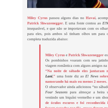
Miley Cyrus
passou alguns dias no
Havaí
, acomp
Patrick Shwazenegger
. E uma fonte contou ao
E!
inseparável, e que não se importavam com os olhar
para eles, pois ambos só tinham olhos um para o
completa traduzida abaixo:
Miley Cyrus
e
Patrick Shwazenegger
es
Os pombinhos voaram com seu jatin
viagem romântica com alguns amigos na 
“Na noite de sábado eles jantaram 
Lani
,”
uma fonte diz ao
E! News
s
obre
namorando há mais ou menos 2 meses.
O observador ainda adicionou “no sábad
Four Seasons
para almoçar a beira d
vestindo um biquíni vermelho e um shor
de óculos escuros e foi reconhecida 