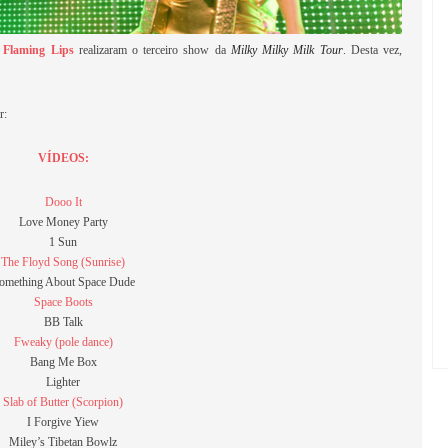
 Flaming Lips
realizaram o terceiro show da
Milky Milky Milk Tour
. Desta vez,
r:
VÍDEOS:
Dooo It
Love Money Party
1 Sun
The Floyd Song (Sunrise)
omething About Space Dude
Space Boots
BB Talk
Fweaky (pole dance)
Bang Me Box
Lighter
Slab of Butter (Scorpion)
I Forgive Yiew
Miley’s Tibetan Bowlz