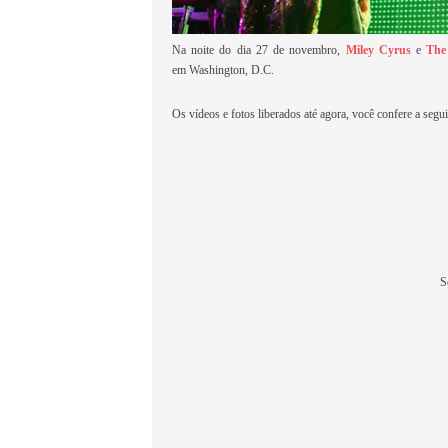
Na noite do dia 27 de novembro,
Miley Cyrus
e
The
em Washington, D.C.
Os vídeos e fotos liberados até agora, você confere a segui
S