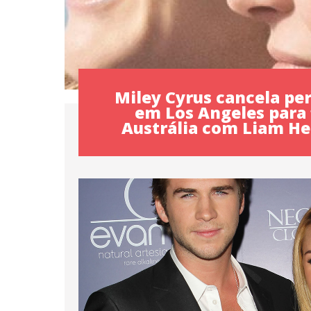
Miley Cyrus cancela p
em Los Angeles para 
Austrália com Liam H