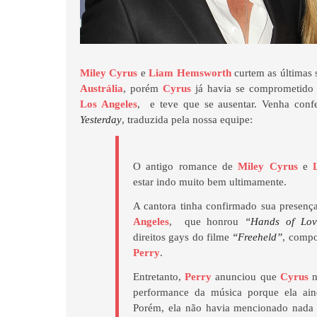
Miley Cyrus
e
Liam Hemsworth
curtem as últimas 
Austrália
, porém
Cyrus
já havia se comprometid
Los Angeles
, e teve que se ausentar. Venha conf
Yesterday
, traduzida pela nossa equipe:
O antigo romance de
Miley Cyrus
e
L
estar indo muito bem ultimamente.
A cantora tinha confirmado sua presen
Angeles
, que honrou
“Hands of Lov
direitos gays do filme
“Freeheld”
, compo
Perry
.
Entretanto,
Perry
anunciou que
Cyrus
n
performance da música porque ela aind
Porém, ela não havia mencionado nada