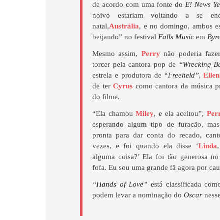
de acordo com uma fonte do
E! News Ye
noivo estariam voltando a se enc
natal,
Austrália
, e no domingo, ambos es
beijando” no festival
Falls Music
em
Byr
Mesmo assim,
Perry
não poderia fazer
torcer pela cantora pop de
“Wrecking Ba
estrela e produtora de “
Freeheld”
,
Elle
de ter
Cyrus
como cantora da música pri
do filme.
“Ela chamou
Miley
, e ela aceitou”,
Per
esperando algum tipo de furacão, mas
pronta para dar conta do recado, can
vezes, e foi quando ela disse ‘
Linda
alguma coisa?’ Ela foi tão generosa no
fofa. Eu sou uma grande fã agora por cau
“Hands of Love”
está classificada co
podem levar a nominação do
Oscar
nesse