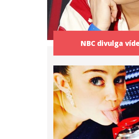
NBC divulga víd