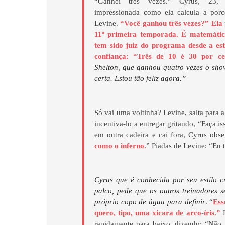
“Ganhei três vezes.” Cyrus, 23, 
impressionada como ela calcula a porc
Levine.
“Você ganhou três vezes?” Ela
11º primeira temporada. É matemática
tem sido juiz do programa desde a es
confiança: “Três de 10 é 30 por ce
Shelton, que ganhou quatro vezes o show
certa. Estou tão feliz agora.”
Só vai uma voltinha? Levine, salta para a
incentiva-lo a entregar gritando, “Faça i
em outra cadeira e cai fora, Cyrus obs
como o inferno.
” Piadas de Levine: “Eu 
Cyrus que é conhecida por seu estilo cr
palco, pede que os outros treinadores s
próprio copo de água para definir
. “
Ess
quero, tipo, uma xícara de arco-íris.”
L
rapidamente para baixo, dizendo: “Não,