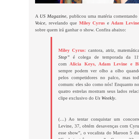
A
US Magazine
, publicou uma matéria comentando 
Voice
, revelando que
Miley Cyrus
e
Adam Levin
sobre quem irá ganhar o show. Confira abaixo:
Miley
Cyrus
:
cantora
,
atriz
,
matemátic
Stop”
é colega de temporada da 11
com
Alicia
Keys
,
Adam
Levine
e
B
sempre
podem
ver
olho
a
olho
quand
pelos
competidores
no
palco
,
mas
to
comum
:
eles são
como
nós
!
Enquanto
n
quatro estrelas
mostram
seus
lados
relac
clipe
exclusivo
do
Us
Weekly
.
(…) Ao tentar conquistar um concorre
Levine, 37, obtém desavenças com Cyru
esse show”, o vocalista do Maroon 5 di