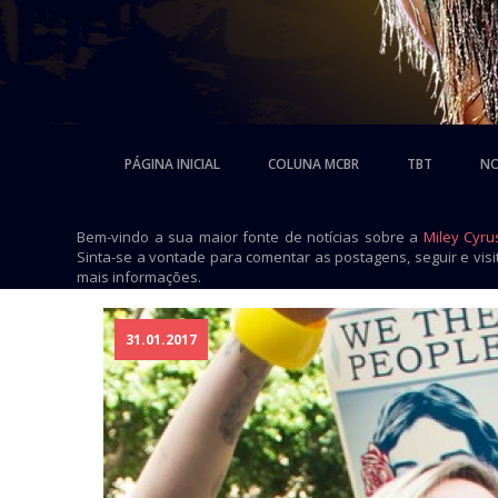
PÁGINA INICIAL
COLUNA MCBR
TBT
NO
Bem-vindo a sua maior fonte de notícias sobre a
Miley Cyru
Sinta-se a vontade para comentar as postagens, seguir e vis
mais informações.
31.01.2017