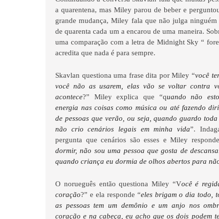
a quarentena, mas Miley parou de beber e perguntou
grande mudança, Miley fala que não julga ninguém 
de quarenta cada um a encarou de uma maneira. Sobr
uma comparação com a letra de Midnight Sky “ fore
acredita que nada é para sempre.
Skavlan questiona uma frase dita por Miley “
você te
você não as usarem, elas vão se voltar contra v
acontece
?” Miley explica que “q
uando não est
energia nas coisas como música ou até fazendo diri
de pessoas que verão, ou seja, quando guardo toda
não crio cenários legais em minha vida
”. Indag
pergunta que cenários são esses e Miley respond
dormir, não sou uma pessoa que gosta de descansa
quando criança eu dormia de olhos abertos para nã
O norueguês então questiona Miley “V
ocê é regi
coração
?” e ela responde “
eles brigam o dia todo, 
as pessoas tem um demônio e um anjo nos ombr
coração e na cabeça, eu acho que os dois podem te