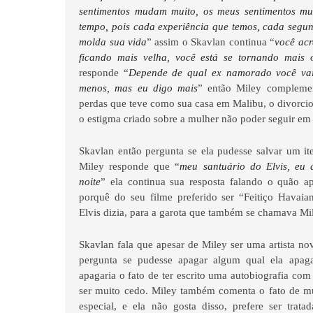
sentimentos mudam muito, os meus sentimentos mu
tempo, pois cada experiência que temos, cada seg
molda sua vida
” assim o Skavlan continua “
você acr
ficando mais velha, você está se tornando mais
responde “
Depende de qual ex namorado você vai 
menos, mas eu digo mais
” então Miley complemen
perdas que teve como sua casa em Malibu, o divorcio
o estigma criado sobre a mulher não poder seguir em
Skavlan então pergunta se ela pudesse salvar um it
Miley responde que “
meu santuário do Elvis, eu 
noite
” ela continua sua resposta falando o quão a
porquê do seu filme preferido ser “Feitiço Havai
Elvis dizia, para a garota que também se chamava Mi
Skavlan fala que apesar de Miley ser uma artista nov
pergunta se pudesse apagar algum qual ela apaga
apagaria o fato de ter escrito uma autobiografia com
ser muito cedo. Miley também comenta o fato de mui
especial, e ela não gosta disso, prefere ser trata