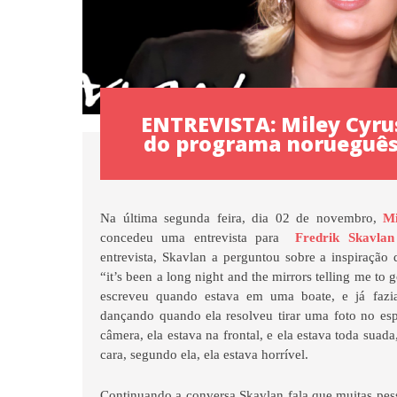
ENTREVISTA: Miley Cyrus
do programa norueguê
Na última segunda feira, dia 02 de novembro,
Mi
concedeu uma entrevista para
Fredrik Skavlan
entrevista, Skavlan a perguntou sobre a inspiração
“it’s been a long night and the mirrors telling me t
escreveu quando estava em uma boate, e já fazia
dançando quando ela resolveu tirar uma foto no esp
câmera, ela estava na frontal, e ela estava toda suada
cara, segundo ela, ela estava horrível.
Continuando a conversa Skavlan fala que muitas pes