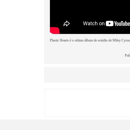
Plastic Hearts é o sétimo álbum de estúdio de Miley Cyrus
Pub