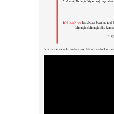
Midnight (Midnight Sky remix) disponível
?
@StevieNicks
has always been my idol & 
Midnight (Midnight Sky Remix)
— Miley
A música se encontra em todas as plataformas digitais e v