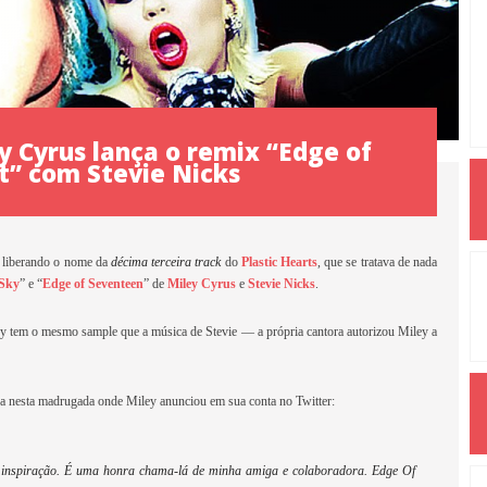
 Cyrus lança o remix “Edge of
t” com Stevie Nicks
s liberando o nome da
décima terceira
track
do
Plastic Hearts
, que se tratava de nada
 Sky
” e “
Edge of Seventeen
” de
Miley Cyrus
e
Stevie Nicks
.
ey tem o mesmo sample que a música de Stevie — a própria cantora autorizou Miley a
da nesta madrugada onde Miley anunciou em sua conta no Twitter:
a inspiração. É uma honra chama-lá de minha amiga e colaboradora. Edge Of