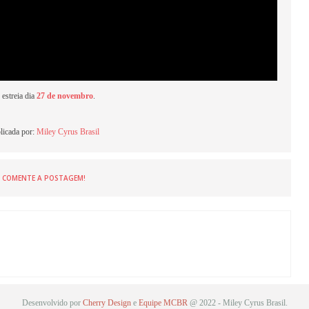
 estreia dia
27 de novembro
.
licada por:
Miley Cyrus Brasil
COMENTE A POSTAGEM!
Desenvolvido por
Cherry Design
e
Equipe MCBR
@ 2022 - Miley Cyrus Brasil.