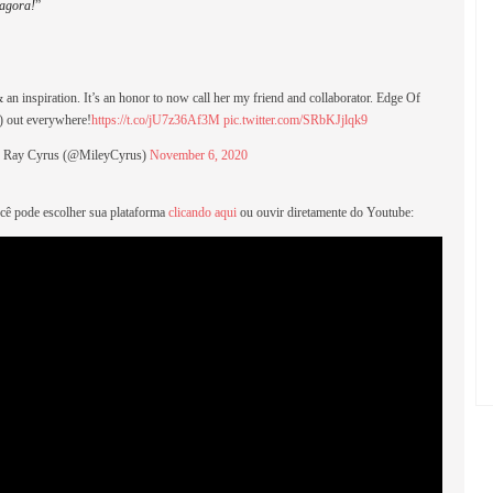
 agora!
”
an inspiration. It’s an honor to now call her my friend and collaborator. Edge Of
 out everywhere!
https://t.co/jU7z36Af3M
pic.twitter.com/SRbKJjlqk9
 Ray Cyrus (@MileyCyrus)
November 6, 2020
ocê pode escolher sua plataforma
clicando aqui
ou ouvir diretamente do Youtube: