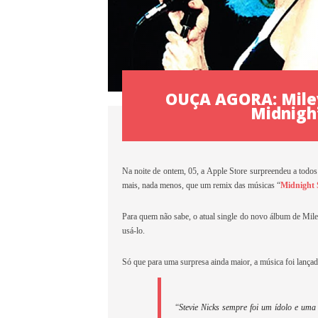
OUÇA AGORA: Miley
Midnigh
Na noite de ontem, 05, a
Apple Store surpreendeu a todo
mais, nada menos, que um remix das músicas “
Midnight
Para quem não sabe, o atual single do novo álbum de Mil
usá-lo.
Só que para uma surpresa ainda maior, a música foi lança
“
Stevie Nicks sempre foi um ídolo e um