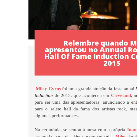
Relembre quando Mi
apresentou no Annual Ro
Hall Of Fame Induction 
2015
Miley Cyrus
foi uma grande atração da festa anual
Induction
de 2015, que aconteceu em
Cleveland
, 
para ser uma das apresentadoras, anunciando a en
para o seleto hall da fama dos artistas rock, m
algumas performances.
Na cerimônia, se sentou à mesa com a própria
Joan 
assumida para ela. Bem acompanhada,
Miley
tam