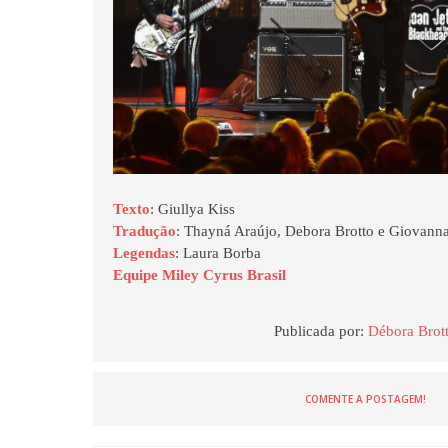
Texto
: Giullya Kiss
Tradução
: Thayná Araújo, Debora Brotto e Giovann
Legendas
: Laura Borba
Equipe Miley Cyrus Brasil
Publicada por:
Débora Brot
COMENTE A POSTAGEM!