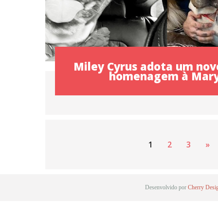
Miley Cyrus adota um nov
homenagem à Mary
1
2
3
»
Desenvolvido por
Cherry Desi