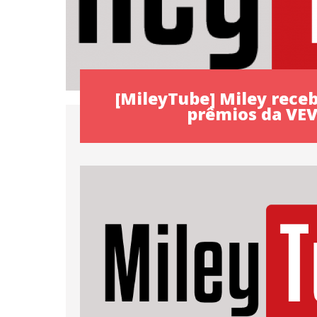
[MileyTube] Miley rece
prêmios da VE