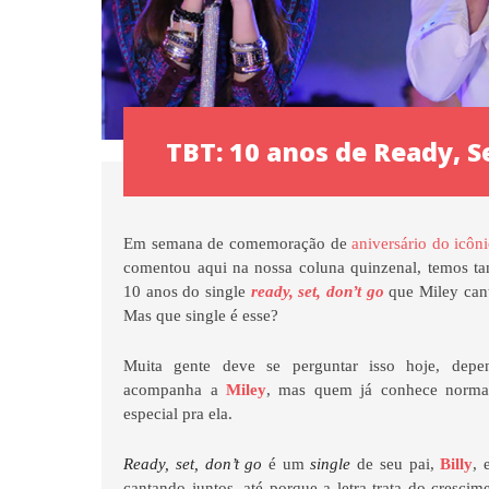
TBT: 10 anos de Ready, S
Em semana de comemoração de
aniversário do icôn
comentou aqui na nossa coluna quinzenal, temos 
10 anos do single
ready, set, don’t go
que Miley cant
Mas que single é esse?
Muita gente deve se perguntar isso hoje, dep
acompanha a
Miley
, mas quem já conhece norma
especial pra ela.
Ready, set, don’t go
é um
single
de seu pai,
Billy
, 
cantando juntos, até porque a letra trata do cresci