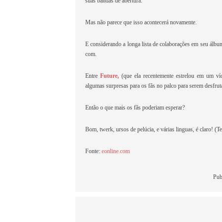
suas bandas de abertura.
Mas não parece que isso acontecerá novamente.
E considerando a longa lista de colaborações em seu álbum
com.
Entre
Future,
(que ela recentemente estrelou em um ví
algumas surpresas para os fãs no palco para serem desfrut
Então o que mais os fãs poderiam esperar?
Bom, twerk, ursos de pelúcia, e várias linguas, é claro! (Te
Fonte:
eonline.com
Pub