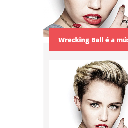
Wrecking Ball é a mú