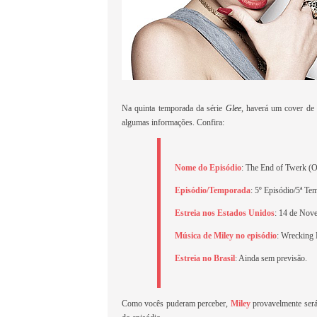
Na quinta temporada da série
Glee
, haverá um cover d
algumas informações. Confira:
Nome do Episódio
: The End of Twerk (
Episódio/Temporada
: 5º Episódio/5ª Te
Estreia nos Estados Unidos
: 14 de Nov
Música de Miley no episódio
: Wrecking 
Estreia no Brasil
: Ainda sem previsão.
Como vocês puderam perceber,
Miley
provavelmente será