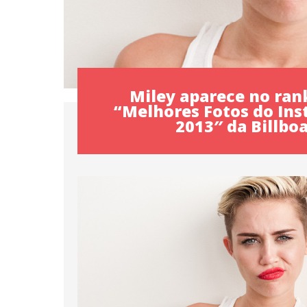
Miley aparece no ran
“Melhores Fotos do In
2013″ da Billbo