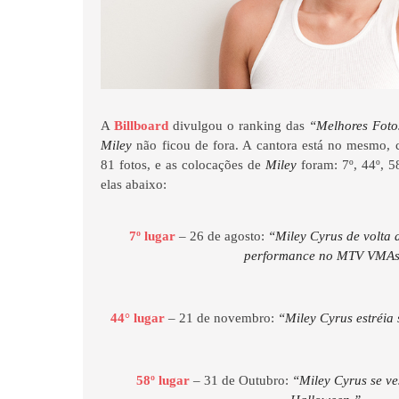
A
Billboard
divulgou o ranking das
“Melhores Foto
Miley
não ficou de fora. A cantora está no mesmo, c
81 fotos, e as colocações de
Miley
foram: 7º, 44º, 58
elas abaixo:
7º lugar
– 26 de agosto:
“Miley Cyrus de volta 
performance no MTV VMA
44° lugar
– 21 de novembro:
“Miley Cyrus estréia
58º lugar
– 31 de Outubro:
“Miley Cyrus se ve