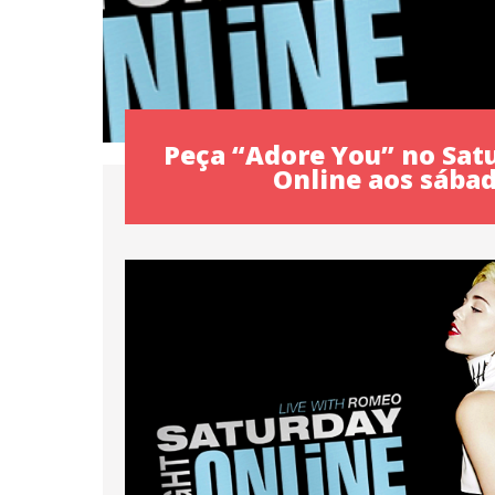
Peça “Adore You” no Sat
Online aos sábad