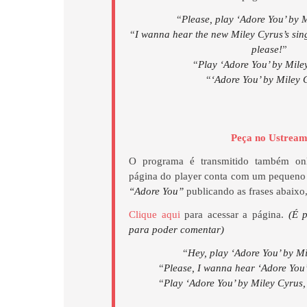
“
Please, play ‘Adore You’ by 
“
I wanna hear the new Miley Cyrus’s singl
please!
”
“
Play ‘Adore You’ by Mile
“
‘Adore You’ by Miley 
Peça no Ustrea
O programa é transmitido também on
página do player conta com um pequeno 
“Adore You”
publicando as frases abaixo,
Clique aqui
para acessar a página.
(É p
para poder comentar)
“
Hey, play ‘Adore You’ by M
“
Please, I wanna hear ‘Adore You
“
Play ‘Adore You’ by Miley Cyrus,