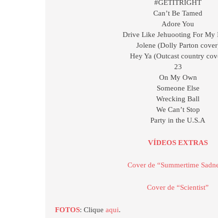
#GETITRIGHT
Can’t Be Tamed
Adore You
Drive Like Jehuooting For My
Jolene (Dolly Parton cover
Hey Ya (Outcast country cov
23
On My Own
Someone Else
Wrecking Ball
We Can’t Stop
Party in the U.S.A
VÍDEOS EXTRAS
Cover de “Summertime Sadn
Cover de “Scientist”
FOTOS
: Clique
aqui
.