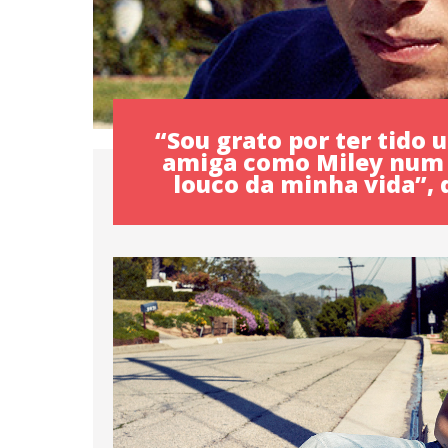
“Sou grato por ter tido
amiga como Miley nu
louco da minha vida”, d