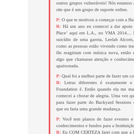
outros grupos vulneráveis! Nós estamos 
site que é um grupo de suporte online.
P:
O que te motivou a começar com a Ha
R:
Há um ano eu comecei a dar apoio 
Place’ aqui em L.A., no VMA 2014…
suicídio de uma garota, Leelah Alcorn
como as pessoas estão vivendo como tr
fãs reagiriam com música nova, então 
algo que chamasse atenção e conhecime
apaixonada.
P:
Qual foi a melhor parte de fazer um co
R:
Letras diferentes é exatamente 
Foundation é. Então quando ela me ma
comecei a chorar de alegria. Uma vez qu
para fazer parte do Backyard Sessions e
que eu faria uma grande mudança.
P:
Você tem planos de fazer eventos e
conhecimentos e fundos para a Instituiçã
R:
Eu COM CERTEZA farei com que a Ha