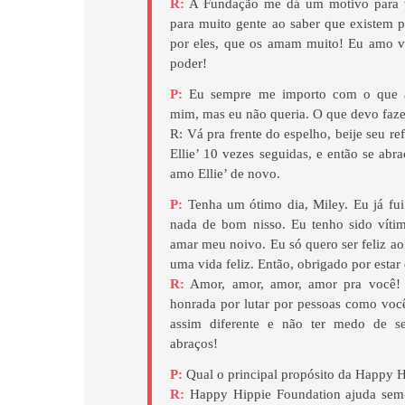
R:
A Fundação me dá um motivo para v
para muito gente ao saber que existem p
por eles, que os amam muito! Eu amo v
poder!
P:
Eu sempre me importo com o que a
mim, mas eu não queria. O que devo faze
R: Vá pra frente do espelho, beije seu r
Ellie’ 10 vezes seguidas, e então se abra
amo Ellie’ de novo.
P:
Tenha um ótimo dia, Miley. Eu já fu
nada de bom nisso. Eu tenho sido víti
amar meu noivo. Eu só quero ser feliz a
uma vida feliz. Então, obrigado por estar
R:
Amor, amor, amor, amor pra você! 
honrada por lutar por pessoas como você
assim diferente e não ter medo de se
abraços!
P:
Qual o principal propósito da Happy 
R:
Happy Hippie Foundation ajuda sem