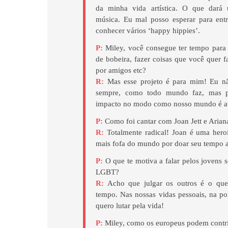
da minha vida artística. O que dará
música. Eu mal posso esperar para ent
conhecer vários ‘happy hippies’.
P:
Miley, você consegue ter tempo para v
de bobeira, fazer coisas que você quer f
por amigos etc?
R:
Mas esse projeto é para mim! Eu n
sempre, como todo mundo faz, mas p
impacto no modo como nosso mundo é a
P:
Como foi cantar com Joan Jett e Aria
R:
Totalmente radical! Joan é uma hero
mais fofa do mundo por doar seu tempo a
P:
O que te motiva a falar pelos jovens 
LGBT?
R:
Acho que julgar os outros é o que
tempo. Nas nossas vidas pessoais, na po
quero lutar pela vida!
P:
Miley, como os europeus podem contri