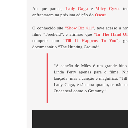
Ao que parece,
Lady Gaga
e
Miley Cyrus
tem
enfrentarem na próxima edição do
Oscar
.
O conhecido site
“Show Biz 411″
, teve acesso a n
filme “Freeheld”, e afirmou que
“In The Hand Of
competir com
“Till It Happens To You”
, gr
documentário “The Hunting Ground”.
“A canção de Miley é um grande hino a
Linda Perry apenas para o filme. Ni
lançada, mas a canção é magnífica. “Til
Lady Gaga, é tão boa quanto, se não m
Oscar será como o Grammy.”