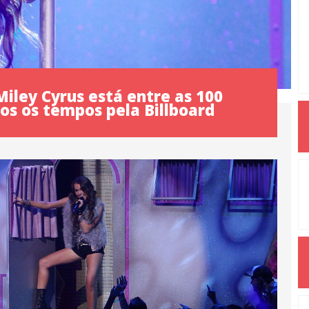
iley Cyrus está entre as 100
os os tempos pela Billboard