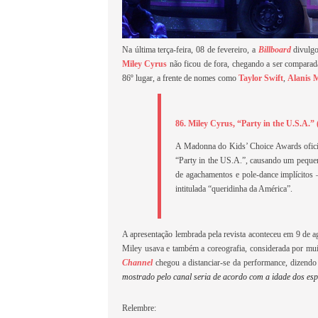
Na última terça-feira, 08 de fevereiro, a
Billboard
divulgo
Miley Cyrus
não ficou de fora, chegando a ser compara
86º lugar, a frente de nomes como
Taylor Swift
,
Alanis M
86. Miley Cyrus, “Party in the U.S.A.”
A Madonna do Kids’ Choice Awards oficial
“Party in the US.A.”, causando um peque
de agachamentos e pole-dance implícitos
intitulada “queridinha da América”.
A apresentação lembrada pela revista aconteceu em 9 de 
Miley usava e também a coreografia, considerada por mu
Channel
chegou a distanciar-se da performance, dizendo
mostrado pelo canal seria de acordo com a idade dos esp
Relembre: