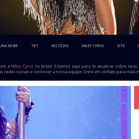
UNA MCBR
TBT
NOTÍCIAS
MILEY CYRUS
SITE
obre a
Miley Cyrus
no Brasil. Estamos aqui para te atualizar sobre seus
as redes sociais e conhecer a nossa equipe. Entre em contato para mais 