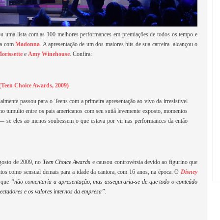
u uma lista com as 100 melhores performances em premiações de todos os tempo e
da com
Madonna
. A apresentação de um dos maiores hits de sua carreira alcançou o
orissette
e
Amy Winehouse
. Confira:
 (Teen Choice Awards, 2009)
mente passou para o Teens com a primeira apresentação ao vivo da irresistível
no tumulto entre os pais americanos com seu sutiã levemente exposto, momentos
 — se eles ao menos soubessem o que estava por vir nas performances da então
agosto de 2009, no
Teen Choice Awards
e causou controvérsia devido ao figurino que
itos como sensual demais para a idade da cantora, com 16 anos, na época. O
Disney
 que
“não comentaria a apresentação, mas asseguraria-se de que todo o conteúdo
ectadores e os valores internos da empresa”.